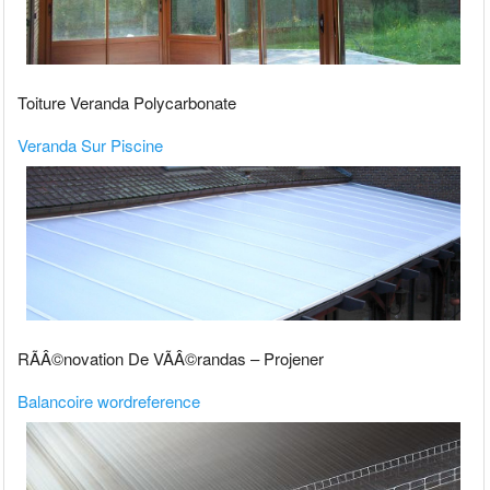
Toiture Veranda Polycarbonate
Veranda Sur Piscine
RÃÂ©novation De VÃÂ©randas – Projener
Balancoire wordreference