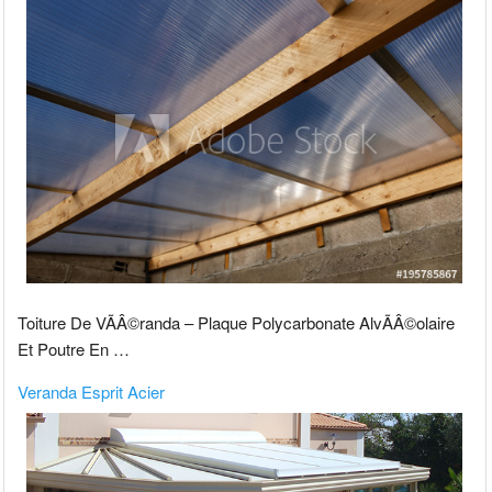
Toiture De VÃÂ©randa – Plaque Polycarbonate AlvÃÂ©olaire
Et Poutre En …
Veranda Esprit Acier