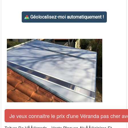
Je veux connaitre le prix d'une Véranda pas cher av
Toiture De VÃÂ©randa – Vente Plaques AlvÃÂ©olaires Et