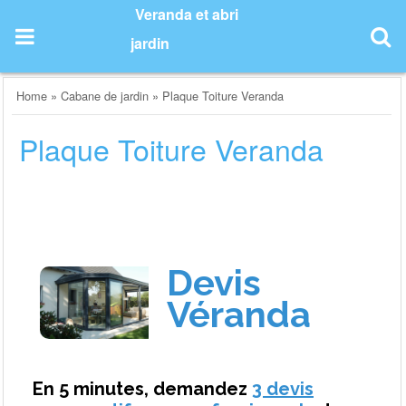
Skip
Veranda et abri
to
jardin
content
Home
»
Cabane de jardin
»
Plaque Toiture Veranda
Plaque Toiture Veranda