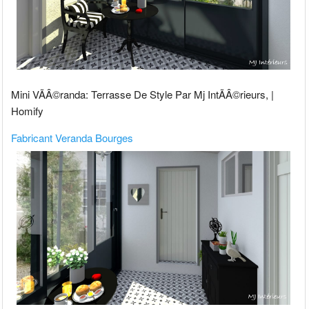
Mini VÃÂ©randa: Terrasse De Style Par Mj IntÃÂ©rieurs, |
Homify
Fabricant Veranda Bourges