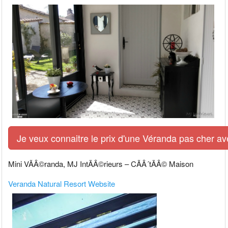
Je veux connaitre le prix d'une Véranda pas cher av
Mini VÃÂ©randa, MJ IntÃÂ©rieurs – CÃÂ´tÃÂ© Maison
Veranda Natural Resort Website