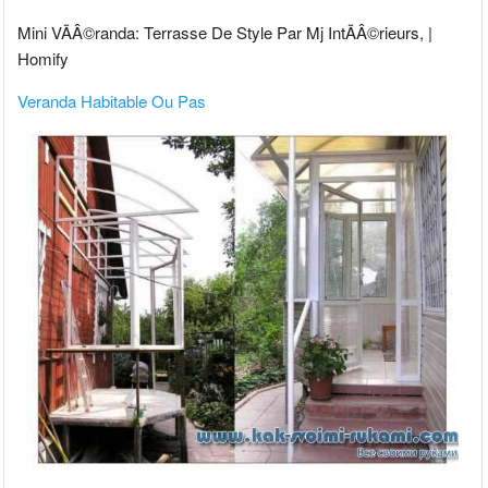
Mini VÃÂ©randa: Terrasse De Style Par Mj IntÃÂ©rieurs, |
Homify
Veranda Habitable Ou Pas