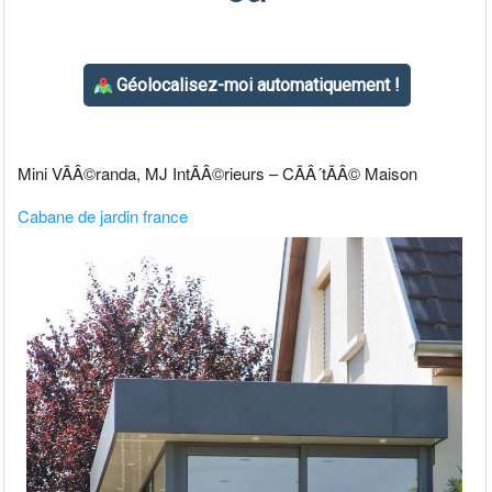
Mini VÃÂ©randa, MJ IntÃÂ©rieurs – CÃÂ´tÃÂ© Maison
Cabane de jardin france