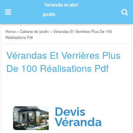
Skip
Veranda et abri
to
jardin
content
Home
»
Cabane de jardin
»
Vérandas Et Verrières Plus De 100
Réalisations Pdf
Vérandas Et Verrières Plus
De 100 Réalisations Pdf