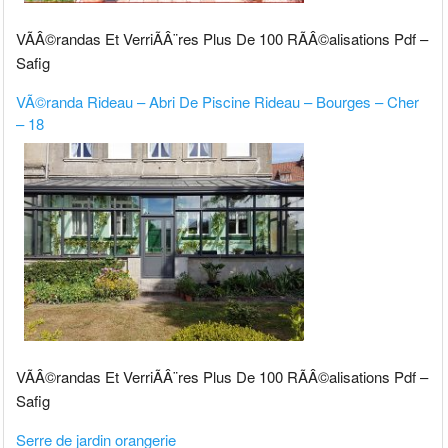
VÃÂ©randas Et VerriÃÂ¨res Plus De 100 RÃÂ©alisations Pdf –
Safig
VÃ©randa Rideau – Abri De Piscine Rideau – Bourges – Cher
– 18
VÃÂ©randas Et VerriÃÂ¨res Plus De 100 RÃÂ©alisations Pdf –
Safig
Serre de jardin orangerie