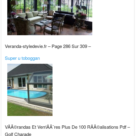
Veranda-styledevie.fr – Page 286 Sur 309 –
Super u toboggan
VÃÂ©randas Et VerriÃÂ¨res Plus De 100 RÃÂ©alisations Pdf –
Golf Charade