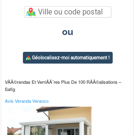
VÃÂ©randas Et VerriÃÂ¨res Plus De 100 RÃÂ©alisations –
Safig
Avis Veranda Veranco