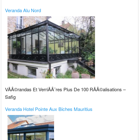
Veranda Alu Nord
VÃÂ©randas Et VerriÃÂ¨res Plus De 100 RÃÂ©alisations –
Safig
Veranda Hotel Pointe Aux Biches Mauritius