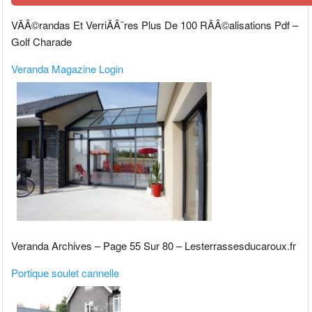
VÃÂ©randas Et VerriÃÂ¨res Plus De 100 RÃÂ©alisations Pdf –
Golf Charade
Veranda Magazine Login
Veranda Archives – Page 55 Sur 80 – Lesterrassesducaroux.fr
Portique soulet cannelle