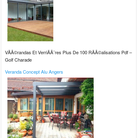
VÃÂ©randas Et VerriÃÂ¨res Plus De 100 RÃÂ©alisations Pdf –
Golf Charade
Veranda Concept Alu Angers