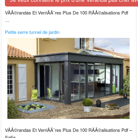
VÃÂ©randas Et VerriÃÂ¨res Plus De 100 RÃÂ©alisations Pdf
…
Petite serre tunnel de jardin
VÃÂ©randas Et VerriÃÂ¨res Plus De 100 RÃÂ©alisations Pdf –
Safig