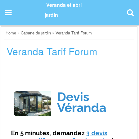
Skip
Veranda et abri
to
jardin
content
Home
»
Cabane de jardin
»
Veranda Tarif Forum
Veranda Tarif Forum