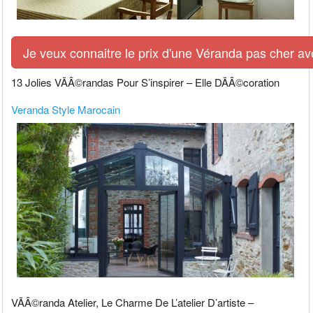
Je veux connaitre le prix d'une Véranda pas cher av
13 Jolies VÃÂ©randas Pour S’inspirer – Elle DÃÂ©coration
Veranda Style Marocain
VÃÂ©randa Atelier, Le Charme De L’atelier D’artiste –