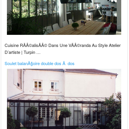
Cuisine RÃÂ©alisÃÂ© Dans Une VÃÂ©randa Au Style Atelier
D’artiste | Turpin …
Soulet balanÃ§oire double dos Ã dos