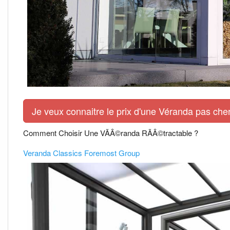
Je veux connaitre le prix d'une Véranda pas cher
Comment Choisir Une VÃÂ©randa RÃÂ©tractable ?
Veranda Classics Foremost Group