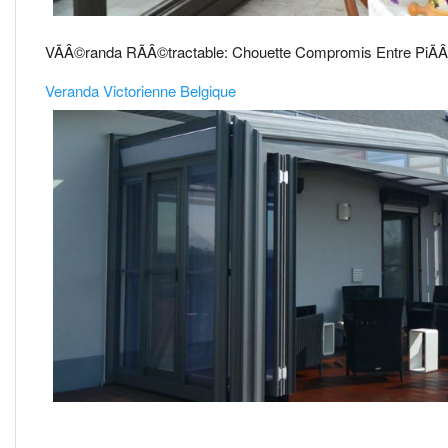
VÃÂ©randa RÃÂ©tractable: Chouette Compromis Entre PiÃÂ
Veranda Victorienne Belgique