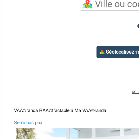
VÃÂ©randa RÃÂ©tractable â Ma VÃÂ©randa
Serre bas prix