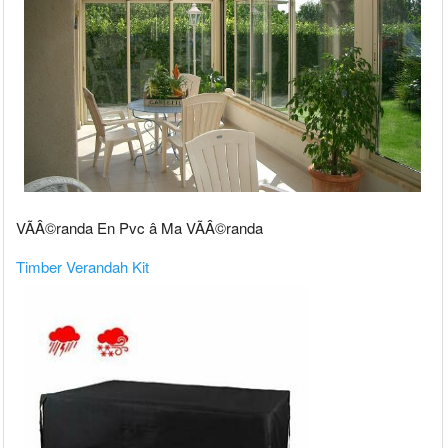
VÃÂ©randa En Pvc â Ma VÃÂ©randa
Timber Verandah Kit