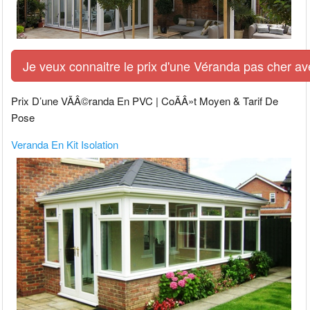
Je veux connaitre le prix d'une Véranda pas cher av
Prix D’une VÃÂ©randa En PVC | CoÃÂ»t Moyen & Tarif De
Pose
Veranda En Kit Isolation