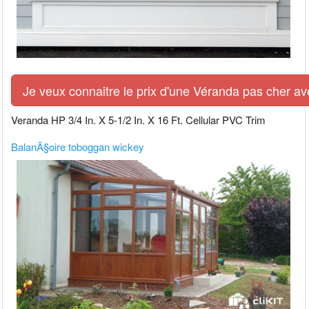
Je veux connaitre le prix d'une Véranda pas cher av
Veranda HP 3/4 In. X 5-1/2 In. X 16 Ft. Cellular PVC Trim
BalanÃ§oire toboggan wickey