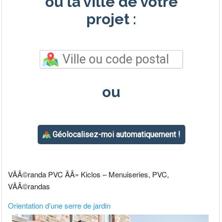
VÃÂ©randa PVC ÃÂ» Kiclos – Menuiseries, PVC,
VÃÂ©randas
Orientation d’une serre de jardin