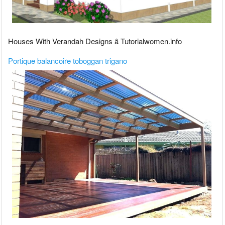
Houses With Verandah Designs â Tutorialwomen.info
Portique balancoire toboggan trigano