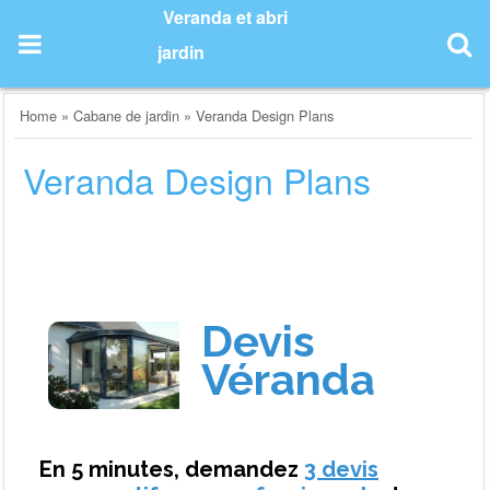
Skip
Veranda et abri
to
jardin
content
Home
»
Cabane de jardin
»
Veranda Design Plans
Veranda Design Plans