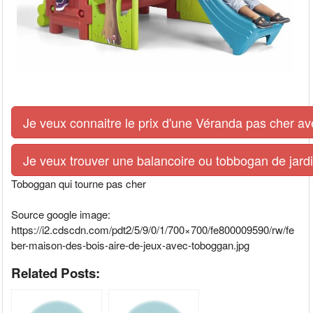
Je veux connaitre le prix d'une Véranda pas cher av
Je veux trouver une balancoire ou tobbogan de jardi
Toboggan qui tourne pas cher
Source google image:
https://i2.cdscdn.com/pdt2/5/9/0/1/700×700/fe800009590/rw/fe
ber-maison-des-bois-aire-de-jeux-avec-toboggan.jpg
Related Posts: