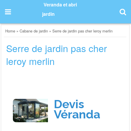
Skip
Veranda et abri
to
jardin
content
Home
»
Cabane de jardin
»
Serre de jardin pas cher leroy merlin
Serre de jardin pas cher
leroy merlin