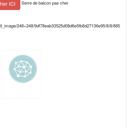
Serre de balcon pas cher
her ICI
small_image/248×248/9df78eab33525d08d6e5fb8d27136e95/8/8/885