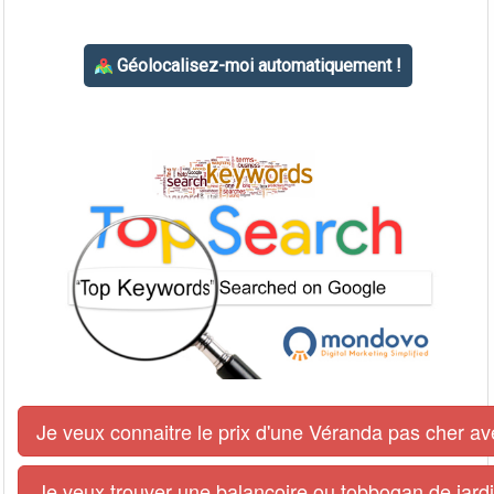
Je veux connaitre le prix d'une Véranda pas cher av
Je veux trouver une balancoire ou tobbogan de jardi