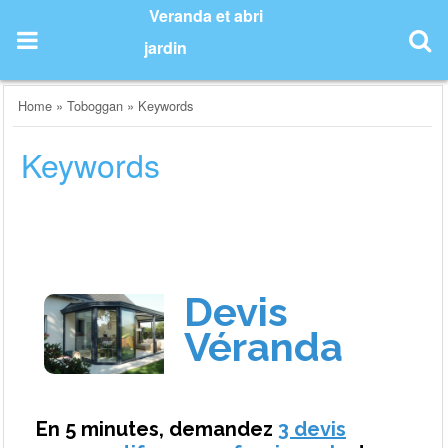
Skip
Veranda et abri
to
jardin
content
Home
»
Toboggan
»
Keywords
Keywords