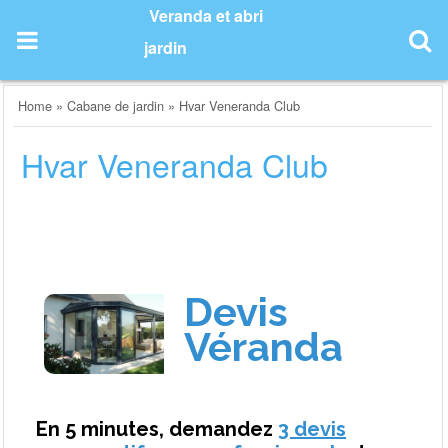
Skip
Veranda et abri
to
jardin
content
Home
»
Cabane de jardin
»
Hvar Veneranda Club
Hvar Veneranda Club