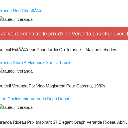
eranda Non ChauffÃ©e
Je veux connaitre le prix d'une Véranda pas cher avec 1
auteuil ExtÃÂ©rieur Pour Jardin Ou Terasse – Maison Lehodey
eranda Store A Fleurieux Sur L’arbresle
auteuil Veranda Par Vico Magistretti Pour Cassina, 1980s
orte Coulissante Veranda Brico Depot
eranda Rideau Prix Inspirant 37 Elegant Graph Veranda Rideau Abri 