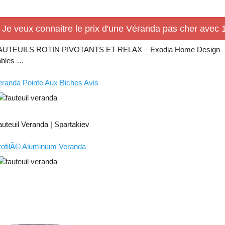
Je veux connaitre le prix d'une Véranda pas cher avec 1
AUTEUILS ROTIN PIVOTANTS ET RELAX – Exodia Home Design
ables …
eranda Pointe Aux Biches Avis
auteuil Veranda | Spartakiev
rofilÃ© Aluminium Veranda