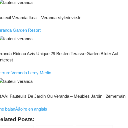
uteuil Veranda Ikea – Veranda-styledevie.fr
eranda Garden Resort
eranda Rideau Avis Unique 29 Besten Terasse Garten Bilder Auf
nterest
errure Veranda Leroy Merlin
¢ÂÂ¡ Fauteuils De Jardin Ou Veranda – Meubles Jardin | 2ememain
ne balanÃ§oire en anglais
elated Posts: