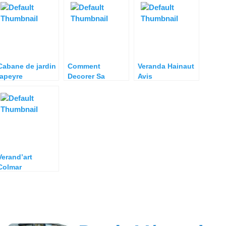
Cabane de jardin
Comment
Veranda Hainaut
lapeyre
Decorer Sa
Avis
Veranda
Verand’art
Colmar