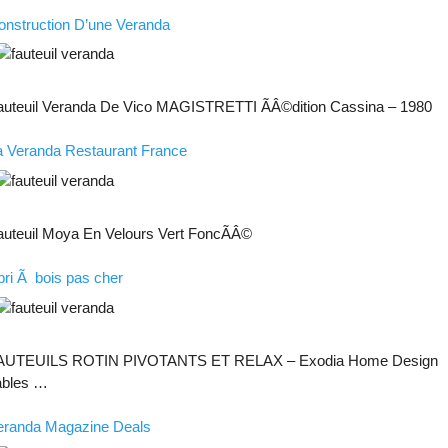
onstruction D’une Veranda
auteuil Veranda De Vico MAGISTRETTI ÃÂ©dition Cassina – 1980
a Veranda Restaurant France
auteuil Moya En Velours Vert FoncÃÂ©
bri Ã bois pas cher
AUTEUILS ROTIN PIVOTANTS ET RELAX – Exodia Home Design
ables …
eranda Magazine Deals