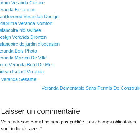
orum Veranda Cuisine
eranda Besancon
antilevered Verandah Design
idaprima Veranda Komfort
alancoire nid swibee
esign Veranda Dronten
alancoire de jardin d’occasion
eranda Bois Photo
eranda Maison De Ville
eco Veranda Bord De Mer
ideau Isolant Veranda
avigation
Veranda Sesame
e
Veranda Demontable Sans Permis De Construir
’article
Laisser un commentaire
Votre adresse e-mail ne sera pas publiée.
Les champs obligatoires
sont indiqués avec
*