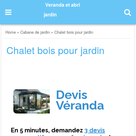
Skip
Veranda et abri
to
jardin
content
Home
»
Cabane de jardin
»
Chalet bois pour jardin
Chalet bois pour jardin