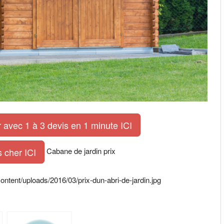
 avec 1 à 3 devis en 1 minute ICI
Cabane de jardin prix
 cher ICI
ntent/uploads/2016/03/prix-dun-abri-de-jardin.jpg