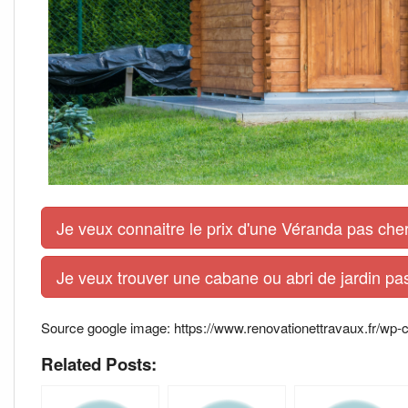
Je veux connaitre le prix d'une Véranda pas cher
Je veux trouver une cabane ou abri de jardin pas
Source google image: https://www.renovationettravaux.fr/wp-co
Related Posts: