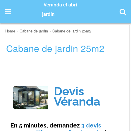
Skip
Veranda et abri
to
jardin
content
Home
»
Cabane de jardin
»
Cabane de jardin 25m2
Cabane de jardin 25m2