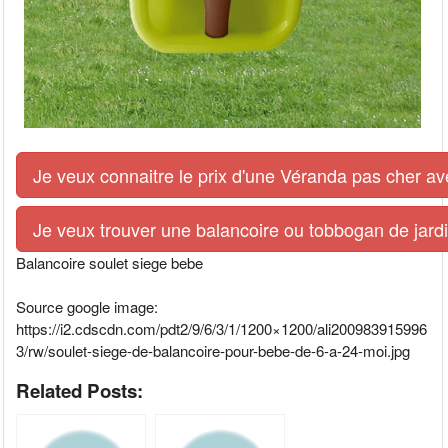
Je veux connaitre le prix d'une Véranda pas cher av
Je veux trouver une balancoire ou tobbogan de jardi
Balancoire soulet siege bebe
Source google image:
https://i2.cdscdn.com/pdt2/9/6/3/1/1200×1200/ali200983915996
3/rw/soulet-siege-de-balancoire-pour-bebe-de-6-a-24-moi.jpg
Related Posts: