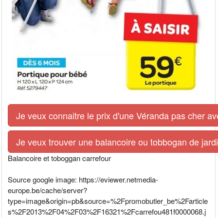
Je veux connaitre le prix d'une Véranda pas cher av
Je veux trouver une balancoire ou tobbogan de jardi
Balancoire et toboggan carrefour
Source google image: https://eviewer.netmedia-
europe.be/cache/server?
type=image&origin=pb&source=%2Fpromobutler_be%2Farticle
s%2F2013%2F04%2F03%2F16321%2Fcarrefou481f0000068.j