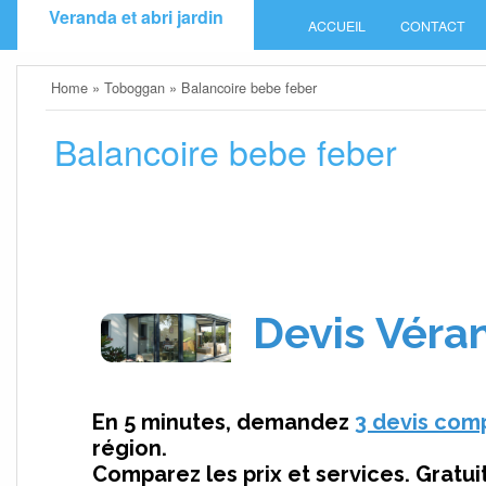
Skip
Veranda et abri jardin
ACCUEIL
CONTACT
to
content
Home
»
Toboggan
»
Balancoire bebe feber
Balancoire bebe feber