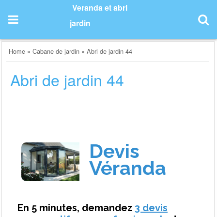
Skip
Veranda et abri
to
jardin
content
Home
»
Cabane de jardin
»
Abri de jardin 44
Abri de jardin 44