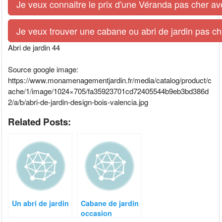
Je veux connaitre le prix d'une Véranda pas cher av
Je veux trouver une cabane ou abri de jardin pas ch
Abri de jardin 44
Source google image:
https://www.monamenagementjardin.fr/media/catalog/product/c
ache/1/image/1024×705/fa35923701cd72405544b9eb3bd386d
2/a/b/abri-de-jardin-design-bois-valencia.jpg
Related Posts:
Un abri de jardin
Cabane de jardin
occasion