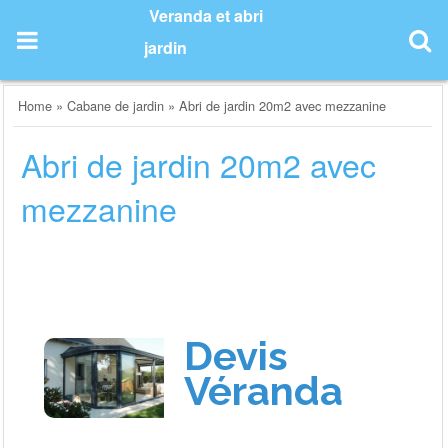
Skip
Veranda et abri
to
jardin
content
Home
»
Cabane de jardin
»
Abri de jardin 20m2 avec mezzanine
Abri de jardin 20m2 avec
mezzanine